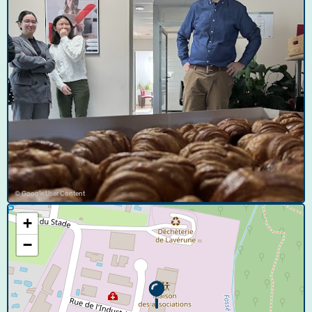
© Google User Content
+
−