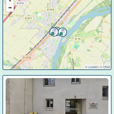
−
© Leaflet
|
©
OSM