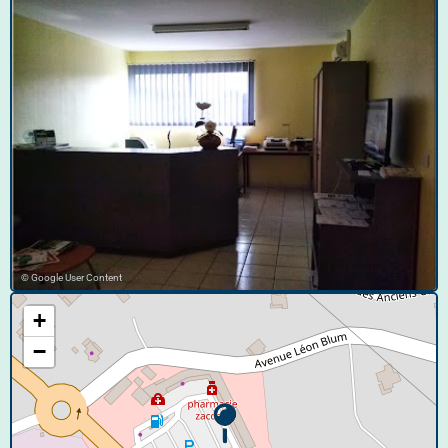
© Google User Content
+
−