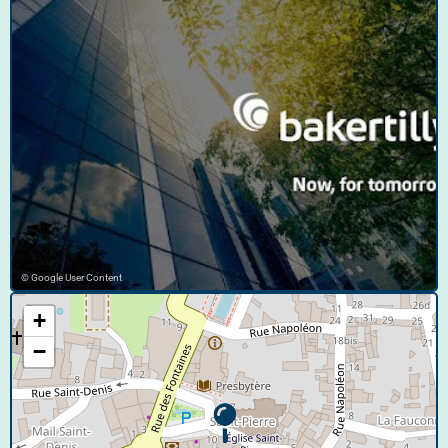
© Google User Content
+
−