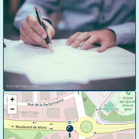
© Google User Content
+
−