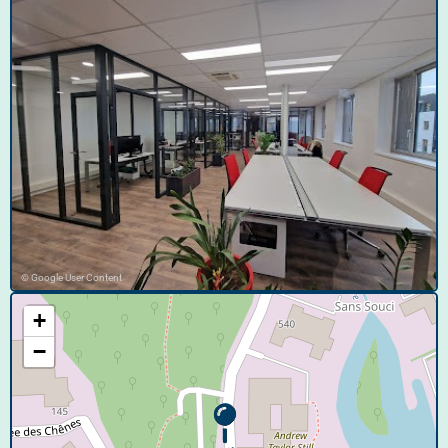
© Google User Content
+
−