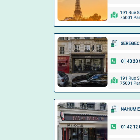
191 Rue S
75001 Par
SEREGEC
191 Rue S
75001 Par
NAHUM E