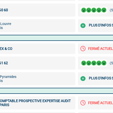
(5
 Louvre
PLUS D'INFOS
is
EX & CO
FERMÉ ACTUE
(5
 Pyramides
PLUS D'INFOS
is
COMPTABLE PROSPECTIVE EXPERTISE AUDIT
FERMÉ ACTUE
PARIS