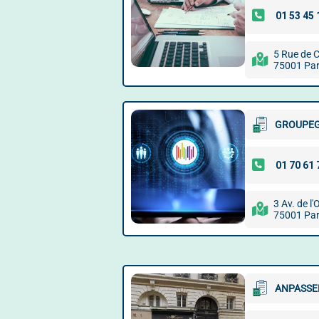
5 Rue de C
75001 Par
GROUPE
3 Av. de l
75001 Par
ANPASSE