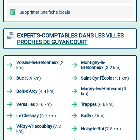
Supprimer une fiche locale
EXPERTS-COMPTABLES DANS LES VILLES
PROCHES DE GUYANCOURT
Voisins-le-Bretonneux
(2
Montigny-le-
km)
Bretonneux
(3.2 km)
Buc
(3.9 km)
Saint-Cyr-l'École
(4.1 km)
Magny-les-Hameaux
(5
Bois-d'Arcy
(4.4 km)
km)
Versailles
(6.6 km)
Trappes
(6.6 km)
Le Chesnay
(6.7 km)
Bailly
(7 km)
Vélizy-Villacoublay
(7.2
Noisy-le-Roi
(7.5 km)
km)