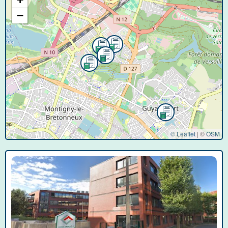
−
© Leaflet
|
©
OSM