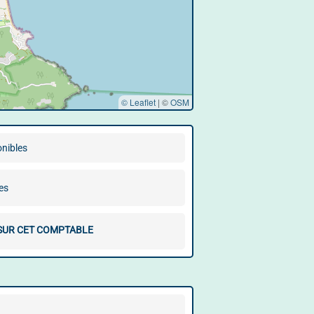
© Leaflet
|
©
OSM
onibles
es
 SUR CET COMPTABLE